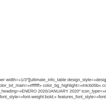
ner width=»1/3″][ultimate_info_table design_style=»desi
txt_main=»#ffffff» color_bg_highlight=»#4cb05b» color
_heading=»ENERO 2020/JANUARY 2020″ icon_type=»c
ont_style=»font-weight:bold;» features_font_style=»font