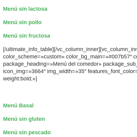
Menú sin lactosa
Menú sin pollo
Menú sin fructosa
[/ultimate_info_table][/vc_column_inner][vc_column_in
color_scheme=»custom» color_bg_main=»#007b57″ color_
package_heading=»Menú del comedor» package_su
icon_img=»3664″ img_width=»35″ features_font_color=»#
weight:bold;»]
Menú Basal
Menú sin gluten
Menú sin pescado