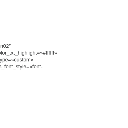
gn02″
_txt_highlight=»#ffffff»
type=»custom»
s_font_style=»font-