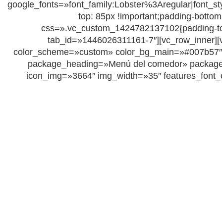
google_fonts=»font_family:Lobster%3Aregular|fon
top: 85px !important;padding-botto
css=».vc_custom_1424782137102{padding-top: 
tab_id=»1446026311161-7″][vc_row_inner][v
color_scheme=»custom» color_bg_main=»#007b57″ colo
package_heading=»Menú del comedor» packa
icon_img=»3664″ img_width=»35″ features_font_col