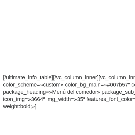
[/ultimate_info_table][/vc_column_inner][vc_column_in
color_scheme=»custom» color_bg_main=»#007b57″ color_
package_heading=»Menú del comedor» package_su
icon_img=»3664″ img_width=»35″ features_font_color=»#
weight:bold;»]