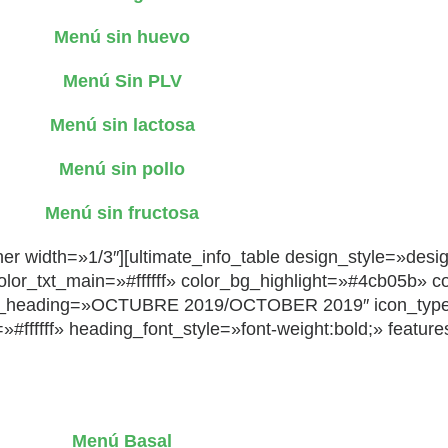
Menú sin huevo
Menú Sin PLV
Menú sin lactosa
Menú sin pollo
Menú sin fructosa
ner width=»1/3″][ultimate_info_table design_style=»desi
txt_main=»#ffffff» color_bg_highlight=»#4cb05b» color
b_heading=»OCTUBRE 2019/OCTOBER 2019″ icon_typ
ffffff» heading_font_style=»font-weight:bold;» feature
Menú Basal