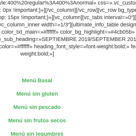
t_style:400%20regular%3A400%3Anormal» css=».vc_cus
m: 0px !important;}»][/vc_column][/vc_row][vc_row bg_t
15px !important;}»][vc_column][vc_tabs interval=»0″]
c_column_inner width=»1/3″][ultimate_info_table desig
r_txt_main=»#ffffff» color_bg_highlight=»#4cb05b» col
ge_sub_heading=»SEPTIEMBRE 2019/SEPTEMBER 2019
or=»#ffffff» heading_font_style=»font-weight:bold;» fe
weight:bold;»]
Menú Basal
Menú sin gluten
Menú sin pescado
Menú sin frutos secos
Menú sin legumbres