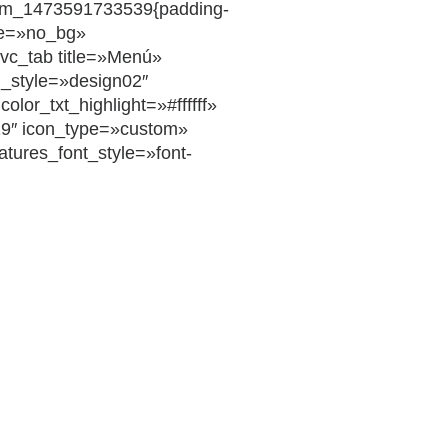
tom_1473591733539{padding-
ype=»no_bg»
[vc_tab title=»Menú»
n_style=»design02″
or_txt_highlight=»#ffffff»
″ icon_type=»custom»
atures_font_style=»font-