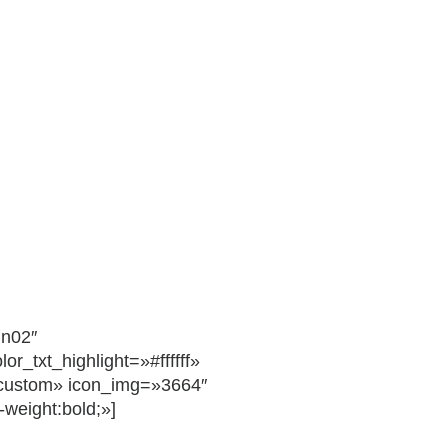
gn02″
_txt_highlight=»#ffffff»
ustom» icon_img=»3664″
-weight:bold;»]