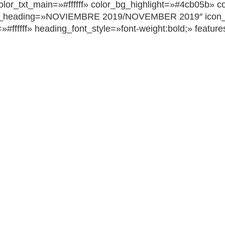
txt_main=»#ffffff» color_bg_highlight=»#4cb05b» color
b_heading=»NOVIEMBRE 2019/NOVEMBER 2019″ icon_
ffffff» heading_font_style=»font-weight:bold;» feature