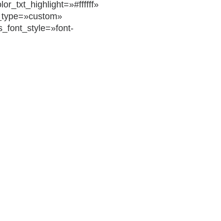
_txt_highlight=»#ffffff»
type=»custom»
s_font_style=»font-