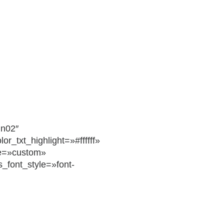
gn02″
_txt_highlight=»#ffffff»
e=»custom»
s_font_style=»font-