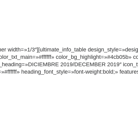
ner width=»1/3″][ultimate_info_table design_style=»desi
txt_main=»#ffffff» color_bg_highlight=»#4cb05b» color
b_heading=»DICIEMBRE 2019/DECEMBER 2019″ icon_
ffffff» heading_font_style=»font-weight:bold;» feature