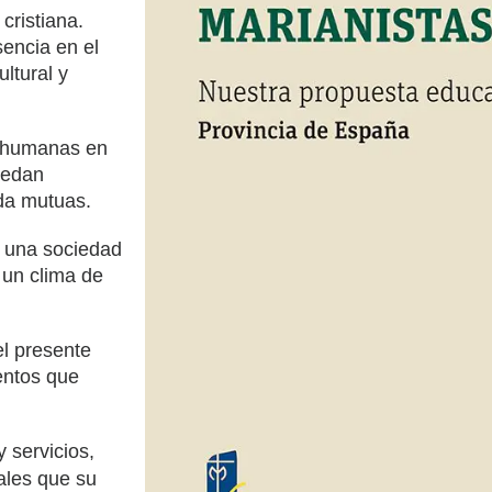
cristiana.
sencia en el
ltural y
 humanas en
uedan
da mutuas.
 una sociedad
un clima de
el presente
entos que
 servicios,
ales que su