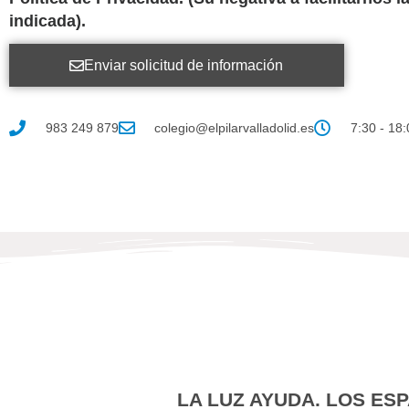
indicada).
Enviar solicitud de información
983 249 879
colegio@elpilarvalladolid.es
7:30 - 18:
LA LUZ AYUDA. LOS ES