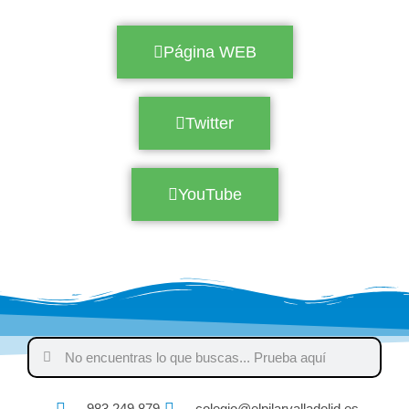
Página WEB
Twitter
YouTube
983 249 879
colegio@elpilarvalladolid.es