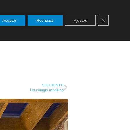
Cerrar el ban
Aceptar
Rechazar
Ajustes
SERVICIOS
NOTICIAS
PASTORAL
SIGUIENTE
Un colegio moderno