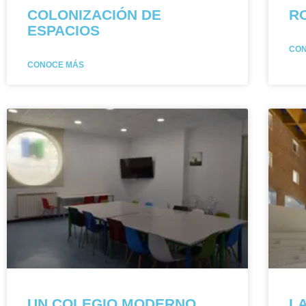
COLONIZACIÓN DE
R
ESPACIOS
CO
CONOCE MÁS
UN COLEGIO MODERNO
L