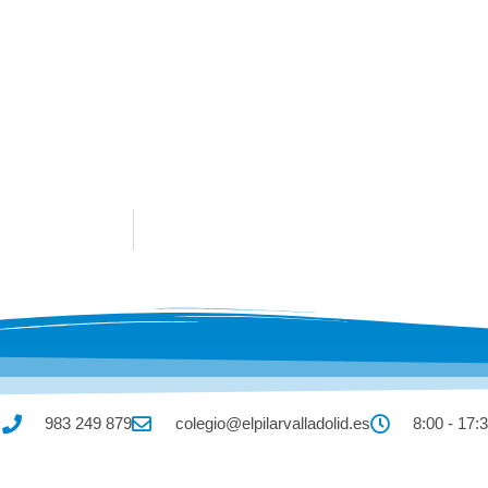
983 249 879
colegio@elpilarvalladolid.es
8:00 - 17: