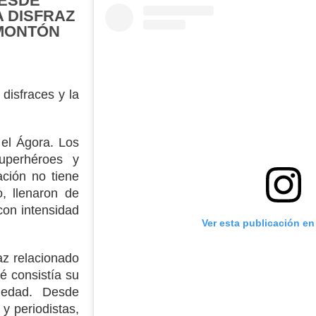
ESDE
 DISFRAZ
 MONTÓN
 disfraces y la
n el Ágora. Los
uperhéroes y
ación no tiene
o, llenaron de
con intensidad
Ver esta publicación en
az relacionado
é consistía su
iedad. Desde
y periodistas,