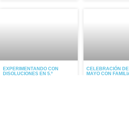
EXPERIMENTANDO CON
CELEBRACIÓN DE
DISOLUCIONES EN 5.º
MAYO CON FAMILI
DE AGRADECIMIE
El alumnado de 5.º descubre cómo el
Durante mayo celebram
calor y la evaporación separan la sal
nuestras familias: cada
del agua. Tarde manipulativa y segura.
representa el amor y la
NOTICIA COMPLETA »
las personas que nos q
cuidan.
NOTICIA COMPLETA »