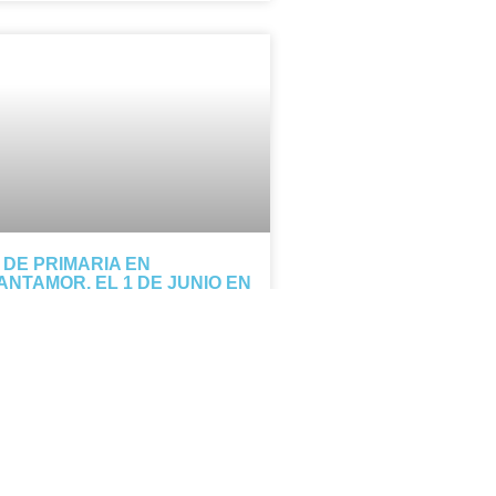
º DE PRIMARIA EN
ANTAMOR, EL 1 DE JUNIO EN
L DELIBES
s de 5º de Primaria participarán el 1
 junio en Cantamor, un concierto
sical que reúne a 400 alumnos de
legios vallisoletanos. Goyo Casado
rigirá a nuestros alumnos en un
oyecto que mezcla música y fe.
TICIA COMPLETA »