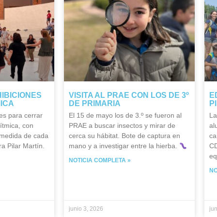
HIBICIONES
VISITA AL PRAE CON LOS DE 3º
E
MICA
DE PRIMARIA
P
es para cerrar
El 15 de mayo los de 3.º se fueron al
La
ítmica, con
PRAE a buscar insectos y mirar de
al
 medida de cada
cerca su hábitat. Bote de captura en
ca
a Pilar Martín.
mano y a investigar entre la hierba.
CD
eq
NOTICIA COMPLETA »
NO
junio 3, 2026
ju