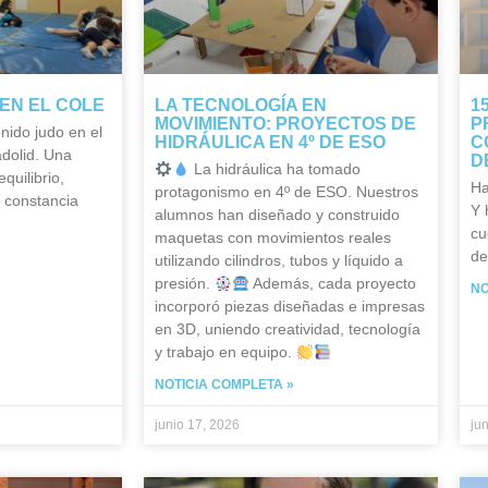
EN EL COLE
LA TECNOLOGÍA EN
1
MOVIMIENTO: PROYECTOS DE
P
nido judo en el
HIDRÁULICA EN 4º DE ESO
C
adolid. Una
D
La hidráulica ha tomado
quilibrio,
Ha
protagonismo en 4º de ESO. Nuestros
y constancia
Y 
alumnos han diseñado y construido
cu
maquetas con movimientos reales
de
utilizando cilindros, tubos y líquido a
presión.
Además, cada proyecto
NO
incorporó piezas diseñadas e impresas
en 3D, uniendo creatividad, tecnología
y trabajo en equipo.
NOTICIA COMPLETA »
junio 17, 2026
ju