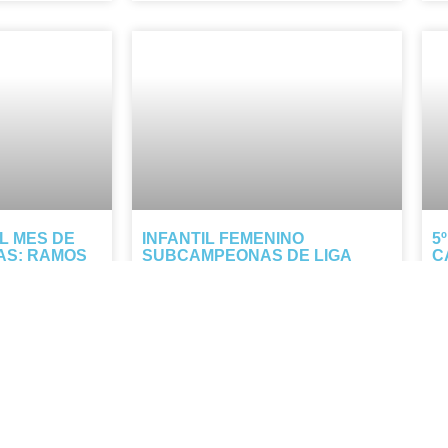
L MES DE
INFANTIL FEMENINO
5
AS: RAMOS
SUBCAMPEONAS DE LIGA
C
NTO
ESCOLAR
E
os junto a
Nuestro infantil femenino firma una
Lo
 flor en el ramo
temporada histórica: pese a perder en
de
 gratitud hacia
la final, cierra como subcampeonas de
mu
uieren y nos
la Liga Escolar tras una Final Four que
co
las llevó hasta el último minuto.
di
pr
NOTICIA COMPLETA »
NO