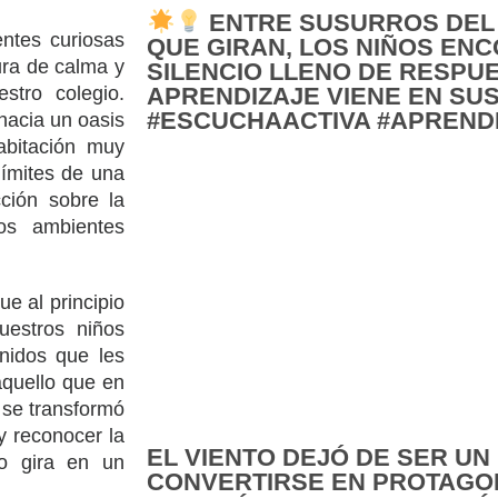
ENTRE SUSURROS DEL 
ntes curiosas
QUE GIRAN, LOS NIÑOS EN
ura de calma y
SILENCIO LLENO DE RESPUE
APRENDIZAJE VIENE EN SU
stro colegio.
#ESCUCHAACTIVA #APRENDI
 hacia un oasis
abitación muy
límites de una
cción sobre la
os ambientes
ue al principio
uestros niños
onidos que les
aquello que en
 se transformó
y reconocer la
EL VIENTO DEJÓ DE SER UN
o gira en un
CONVERTIRSE EN PROTAGON