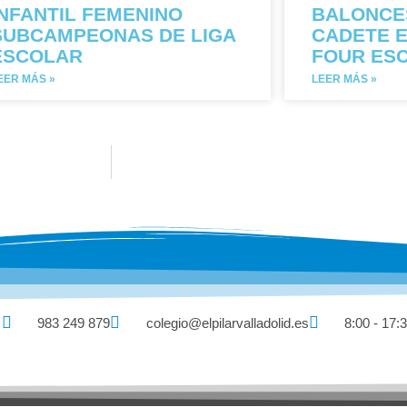
INFANTIL FEMENINO
BALONCE
SUBCAMPEONAS DE LIGA
CADETE E
ESCOLAR
FOUR ES
EER MÁS »
LEER MÁS »
983 249 879
colegio@elpilarvalladolid.es
8:00 - 17: