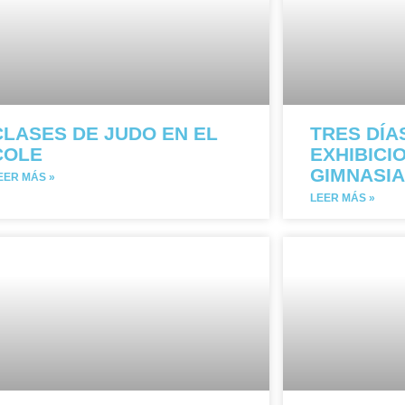
CLASES DE JUDO EN EL
TRES DÍA
COLE
EXHIBICI
GIMNASIA
EER MÁS »
LEER MÁS »