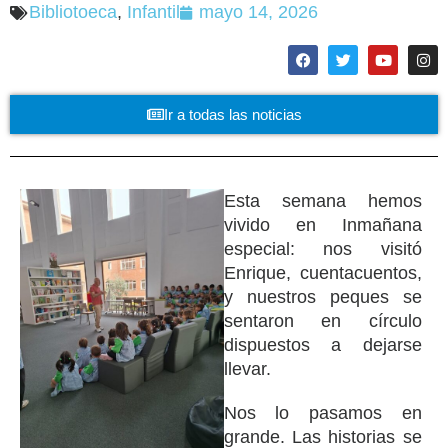
Bibliotoeca
,
Infantil
mayo 14, 2026
Ir a todas las noticias
Esta semana hemos
vivido en Inmañana
especial: nos visitó
Enrique, cuentacuentos,
y nuestros peques se
sentaron en círculo
dispuestos a dejarse
llevar.
Nos lo pasamos en
grande. Las historias se