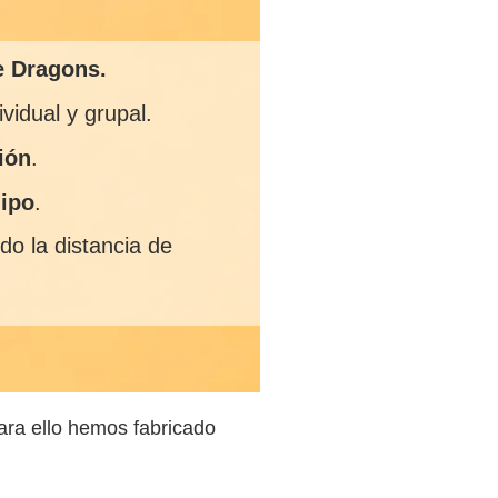
e Dragons.
ividual y grupal.
ión
.
uipo
.
do la distancia de
ara ello hemos fabricado