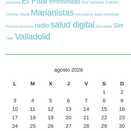
El Pilar
entrevistas
emocional
ESO
formación
Guillermo
Marianistas
Cánovas
Infantil
mini science
padre chaminade
salud digital
radio
Ser
Primaria
proyectos
Secundaria
Valladolid
Taller
agosto 2026
L
M
X
J
V
S
D
1
2
3
4
5
6
7
8
9
10
11
12
13
14
15
16
17
18
19
20
21
22
23
24
25
26
27
28
29
30