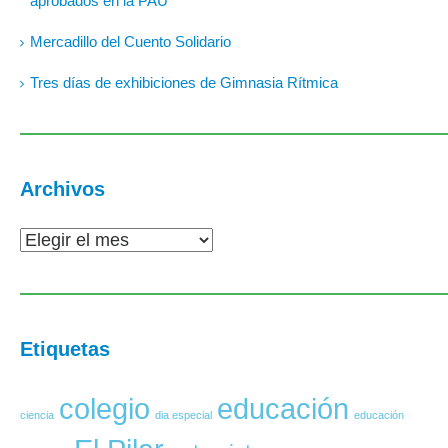
aprobados en la PAU
Mercadillo del Cuento Solidario
Tres días de exhibiciones de Gimnasia Rítmica
Archivos
Etiquetas
colegio
educación
ciencia
dia especial
educación