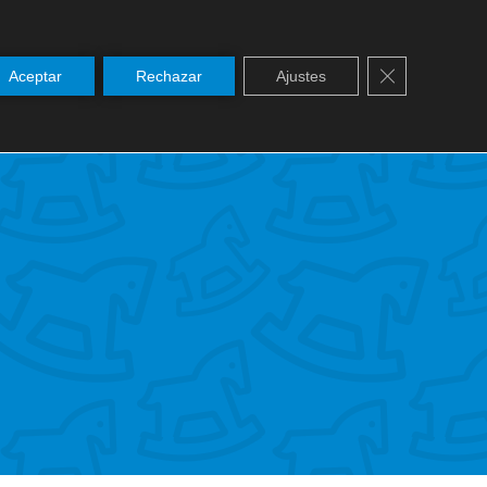
Cerrar el ban
Aceptar
Rechazar
Ajustes
SERVICIOS
NOTICIAS
PASTORAL