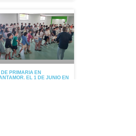
º DE PRIMARIA EN
ANTAMOR, EL 1 DE JUNIO EN
L DELIBES
s de 5º de Primaria participarán el 1
 junio en Cantamor, un concierto
sical que reúne a 400 alumnos de
legios vallisoletanos. Goyo Casado
rigirá a nuestros alumnos en un
oyecto que mezcla música y fe.
TICIA COMPLETA »