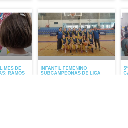
L MES DE
INFANTIL FEMENINO
5
AS: RAMOS
SUBCAMPEONAS DE LIGA
C
NTO
ESCOLAR
E
os junto a
Nuestro infantil femenino firma una
Lo
 flor en el ramo
temporada histórica: pese a perder en
de
 gratitud hacia
la final, cierra como subcampeonas de
mu
uieren y nos
la Liga Escolar tras una Final Four que
co
las llevó hasta el último minuto.
di
pr
NOTICIA COMPLETA »
NO