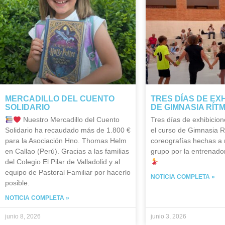
MERCADILLO DEL CUENTO
TRES DÍAS DE EX
SOLIDARIO
DE GIMNASIA RÍT
Nuestro Mercadillo del Cuento
Tres días de exhibicion
Solidario ha recaudado más de 1.800 €
el curso de Gimnasia R
para la Asociación Hno. Thomas Helm
coreografías hechas a
en Callao (Perú). Gracias a las familias
grupo por la entrenador
del Colegio El Pilar de Valladolid y al
equipo de Pastoral Familiar por hacerlo
NOTICIA COMPLETA »
posible.
NOTICIA COMPLETA »
junio 8, 2026
junio 3, 2026