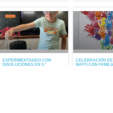
EXPERIMENTANDO CON
CELEBRACIÓN DE
DISOLUCIONES EN 5.º
MAYO CON FAMILI
DE AGRADECIMIE
El alumnado de 5.º descubre cómo el
Durante mayo celebram
calor y la evaporación separan la sal
nuestras familias: cada
del agua. Tarde manipulativa y segura.
representa el amor y la
NOTICIA COMPLETA »
las personas que nos q
cuidan.
NOTICIA COMPLETA »