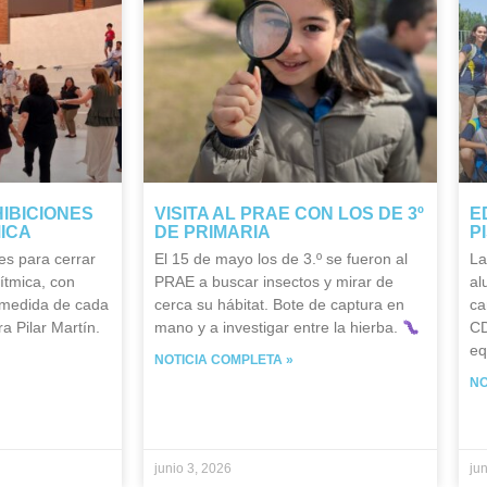
HIBICIONES
VISITA AL PRAE CON LOS DE 3º
E
MICA
DE PRIMARIA
P
es para cerrar
El 15 de mayo los de 3.º se fueron al
La
ítmica, con
PRAE a buscar insectos y mirar de
al
 medida de cada
cerca su hábitat. Bote de captura en
ca
a Pilar Martín.
mano y a investigar entre la hierba.
CD
eq
NOTICIA COMPLETA »
NO
junio 3, 2026
ju