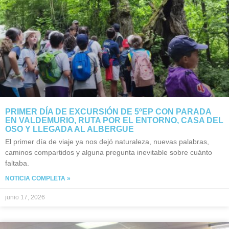
PRIMER DÍA DE EXCURSIÓN DE 5ºEP CON PARADA
EN VALDEMURIO, RUTA POR EL ENTORNO, CASA DEL
OSO Y LLEGADA AL ALBERGUE
El primer día de viaje ya nos dejó naturaleza, nuevas palabras,
caminos compartidos y alguna pregunta inevitable sobre cuánto
faltaba.
NOTICIA COMPLETA »
junio 17, 2026