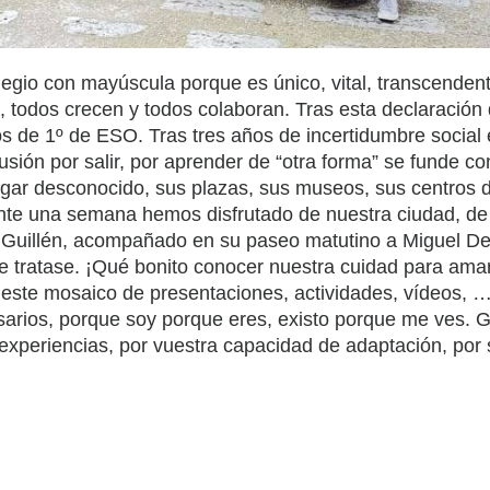
egio con mayúscula porque es único, vital, transcenden
 todos crecen y todos colaboran. Tras esta declaración d
os de 1º de ESO. Tras tres años de incertidumbre social
sión por salir, por aprender de “otra forma” se funde co
lugar desconocido, sus plazas, sus museos, sus centros d
te una semana hemos disfrutado de nuestra ciudad, de s
Guillén, acompañado en su paseo matutino a Miguel De
e tratase. ¡Qué bonito conocer nuestra cuidad para ama
 este mosaico de presentaciones, actividades, vídeos,
rios, porque soy porque eres, existo porque me ves. G
experiencias, por vuestra capacidad de adaptación, por s