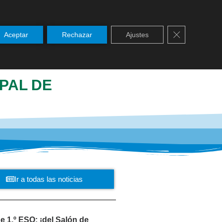
Cerrar el ban
Aceptar
Rechazar
Ajustes
SERVICIOS
NOTICIAS
PASTORAL
IPAL DE
Ir a todas las noticias
e 1.º ESO: ¡del Salón de