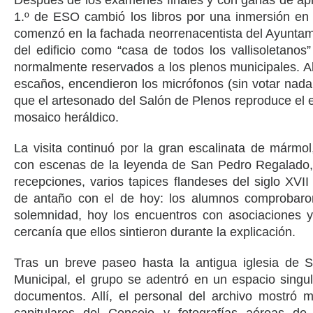
Después de los exámenes finales y con ganas de apr
1.º de ESO cambió los libros por una inmersión en l
comenzó en la fachada neorrenacentista del Ayuntami
del edificio como “casa de todos los vallisoletanos
normalmente reservados a los plenos municipales. All
escaños, encendieron los micrófonos (sin votar nada 
que el artesonado del Salón de Plenos reproduce el 
mosaico heráldico.
La visita continuó por la gran escalinata de mármol
con escenas de la leyenda de San Pedro Regalado, p
recepciones, varios tapices flandes­es del siglo XVII
de antaño con el de hoy: los alumnos comprobaro
solemnidad, hoy los encuentros con asociaciones 
cercanía que ellos sintieron durante la explicación.
Tras un breve paseo hasta la antigua iglesia de S
Municipal, el grupo se adentró en un espacio singul
documentos. Allí, el personal del archivo mostró m