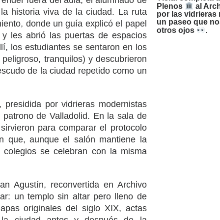
ender fuera del aula, el alumnado de
Plenos
al Arc
a historia viva de la ciudad. La ruta
por las vidrieras
un paseo que nos
ento, donde un guía explicó el papel
otros ojos
.
” y les abrió las puertas de espacios
í, los estudiantes se sentaron en los
peligroso, tranquilos) y descubrieron
escudo de la ciudad repetido como un
, presidida por vidrieras modernistas
atrono de Valladolid. En la sala de
 sirvieron para comparar el protocolo
n que, aunque el salón mantiene la
y colegios se celebran con la misma
an Agustín, reconvertida en Archivo
ar: un templo sin altar pero lleno de
apas originales del siglo XIX, actas