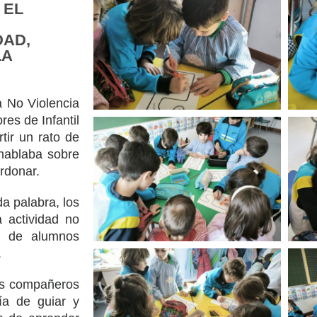
 EL
DAD,
LA
 No Violencia
es de Infantil
tir un rato de
 hablaba sobre
rdonar.
da palabra, los
a actividad no
ja de alumnos
.
us compañeros
ía de guiar y