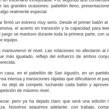
 un escenario inmejorable. Por segundo año consecutivo
de las grandes ocasiones: pabellón lleno, presentacion
 algo realmente especial.
 firmó un estreno muy serio. Desde el primer balón al ai
nsiva, el acierto en transición y la capacidad para leer
el juego se mantuvo durante toda la primera parte, con 
de equipo.
s mantuvieron el nivel. Las rotaciones no afectaron al 
 fue más igualado, reflejo del esfuerzo de ambos conju
merecida.
n casa, en el pabellón de San Agustín, en un partido
sa intensa y transiciones rápidas que dificultaron el jueg
po no dejó de competir, luchando cada balón y aprove
petición de máximo nivel.
ar, pero ya ha dejado claro que será una edición m
riza. Nosotros seguimos adelante, con trabajo, com