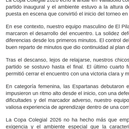
La Copa Colegial 2026 echó a andar en Valladolid con
partido inaugural y el ambiente estuvo a la altura 
puesta en escena que convirtió el inicio del torneo en
En ese contexto, nuestro equipo masculino de El Pilar
marcaron el desarrollo del encuentro. La solidez defe
diferencias desde los primeros minutos. El control d
buen reparto de minutos que dio continuidad al plan 
Tras el descanso, lejos de relajarse, nuestros chico
partido se sostuvo hasta el final. El último cuarto
permitió cerrar el encuentro con una victoria clara y 
En categoría femenina, las Espartanas debutaron e
impusieron un ritmo alto desde el inicio, con una defen
dificultades y del marcador adverso, nuestro equi
valiosa experiencia de aprendizaje dentro de una com
La Copa Colegial 2026 no ha hecho más que empez
exigencia y el ambiente especial que la caracte