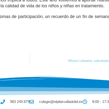
os implica a todos. Este año volvemos a aportar nuestr
a calidad de vida de los niños y niñas en tratamiento.
lomas de participación, un recuerdo de un fin de seman
Alfonso Lahuerta, subcampeó
983 249 879
colegio@elpilarvalladolid.es
8:00 - 17: