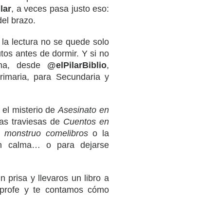
lar
, a veces pasa justo eso:
del brazo.
 la lectura no se quede solo
utos antes de dormir. Y si no
ana, desde
@elPilarBiblio
,
imaria, para Secundaria y
 el misterio de
Asesinato en
das traviesas de
Cuentos en
l monstruo comelibros
o la
on calma… o para dejarse
in prisa y llevaros un libro a
u profe y te contamos cómo