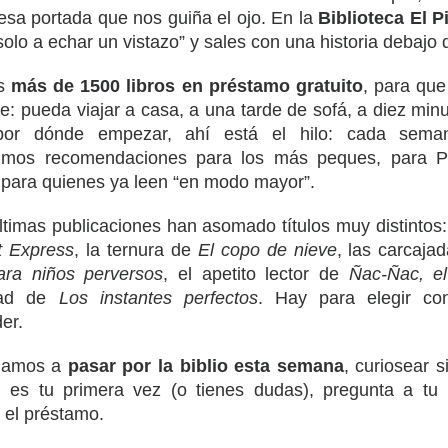
esa portada que nos guiña el ojo. En la
Biblioteca El Pi
solo a echar un vistazo” y sales con una historia debajo 
os
más de 1500 libros en préstamo gratuito
, para que
le: pueda viajar a casa, a una tarde de sofá, a diez min
por dónde empezar, ahí está el hilo: cada sem
imos recomendaciones para los más peques, para Pr
 para quienes ya leen “en modo mayor”.
ltimas publicaciones han asomado títulos muy distintos:
t Express
, la ternura de
El copo de nieve
, las carcaja
ara niños perversos
, el apetito lector de
Ñac-Ñac, e
idad de
Los instantes perfectos
. Hay para elegir c
er.
mamos a
pasar por la biblio esta semana
, curiosear s
i es tu primera vez (o tienes dudas), pregunta a t
 el préstamo.