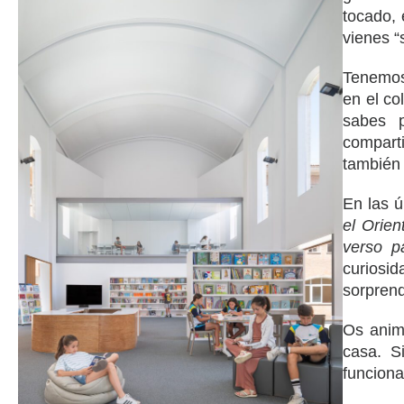
tocado, 
vienes “
Tenem
en el co
sabes 
compart
también
En las ú
el Orien
verso p
curios
sorprend
Os ani
casa. S
funciona