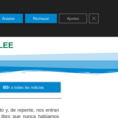
Cerrar el ban
Aceptar
Rechazar
Ajustes
SERVICIOS
NOTICIAS
PASTORAL
 LEE
Ir a todas las noticias
to
y, de repente, nos entran
l libro que nunca habíamos