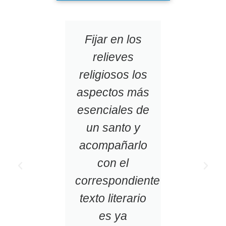
te
Fijar en los
Hacer
 es un
relieves
sobre
al
religiosos los
o para
aspectos más
pers
r el
esenciales de
un
aje
un santo y
sist
lico
acompañarlo
su
con el
cono
correspondiente
a n
 Oteiza
texto literario
po
es ya
uni