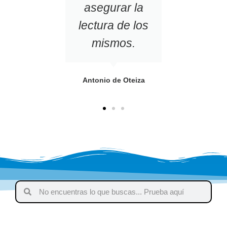
asegurar la
lectura de los
Antoni
mismos.
Antonio de Oteiza
983 249 879
colegio@elpilarvalladolid.es