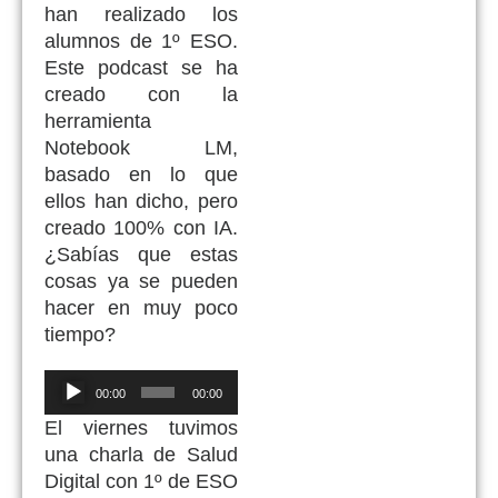
han realizado los
alumnos de 1º ESO.
Este podcast se ha
creado con la
herramienta
Notebook LM,
basado en lo que
ellos han dicho, pero
creado 100% con IA.
¿Sabías que estas
cosas ya se pueden
hacer en muy poco
tiempo?
Reproductor
00:00
00:00
de
El viernes tuvimos
audio
una charla de Salud
Digital con 1º de ESO