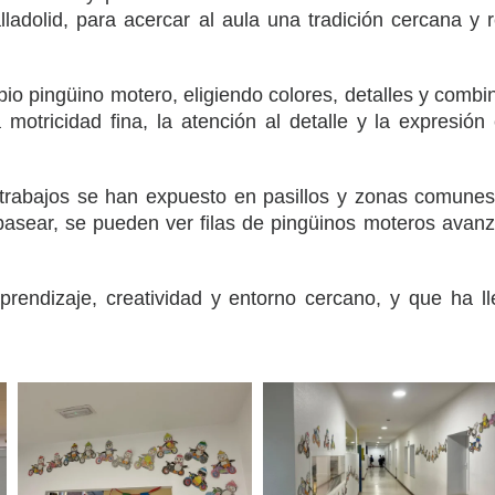
adolid, para acercar al aula una tradición cercana y r
o pingüino motero, eligiendo colores, detalles y combin
a motricidad fina, la atención al detalle y la expresió
 trabajos se han expuesto en pasillos y zonas comunes 
l pasear, se pueden ver filas de pingüinos moteros avanz
rendizaje, creatividad y entorno cercano, y que ha ll