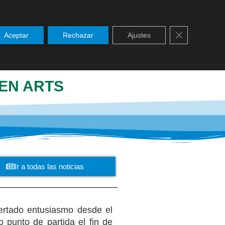
Cerrar el ban
Aceptar
Rechazar
Ajustes
SERVICIOS
NOTICIAS
PASTORAL
 EN ARTS
Ir a todas las noticias
ertado entusiasmo desde el
 punto de partida el fin de