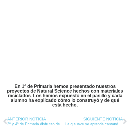
En 1º de Primaria hemos presentado nuestros
proyectos de Natural Science hechos con materiales
reciclados. Los hemos expuesto en el pasillo y cada
alumno ha explicado cómo lo construyó y de qué
está hecho.
ANTERIOR NOTICIA
SIGUIENTE NOTICIA
3º y 4º de Primaria disfrutan de “The Jungle Book” en el teatro
La g suave se aprende cantando en 3ºB de Primaria