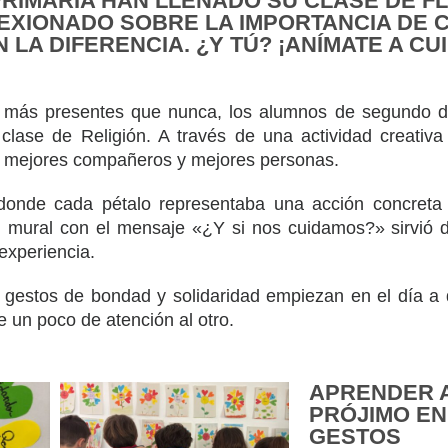
RIMARIA HAN LLENADO SU CLASE DE F
LEXIONADO SOBRE LA IMPORTANCIA DE 
A DIFERENCIA. ¿Y TÚ? ¡ANÍMATE A CU
 más presentes que nunca, los alumnos de segundo de
lase de Religión. A través de una actividad creativa 
 mejores compañeros y mejores personas.
 donde cada pétalo representaba una acción concreta 
 mural con el mensaje «¿Y si nos cuidamos?» sirvió de
experiencia.
gestos de bondad y solidaridad empiezan en el día a d
un poco de atención al otro.
APRENDER A
PRÓJIMO E
GESTOS