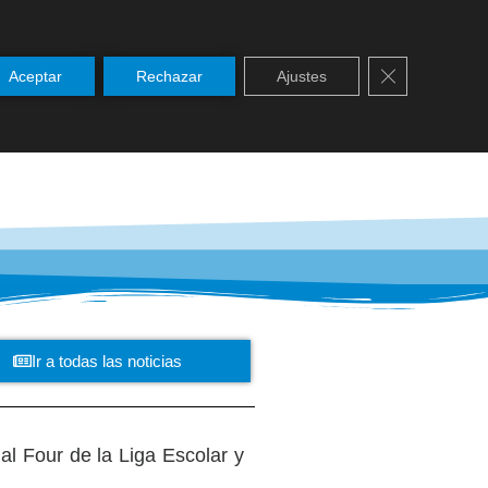
Cerrar el ban
Aceptar
Rechazar
Ajustes
SERVICIOS
NOTICIAS
PASTORAL
Ir a todas las noticias
al Four de la Liga Escolar y