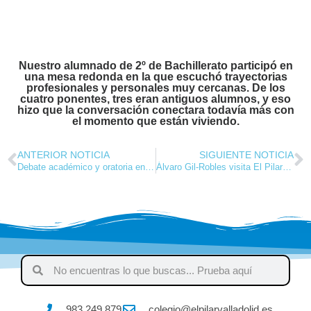
Nuestro alumnado de 2º de Bachillerato participó en
una mesa redonda en la que escuchó trayectorias
profesionales y personales muy cercanas. De los
cuatro ponentes, tres eran antiguos alumnos, y eso
hizo que la conversación conectara todavía más con
el momento que están viviendo.
ANTERIOR NOTICIA
SIGUIENTE NOTICIA
Debate académico y oratoria en el Encuentro Nacional Marianista de Debates
Álvaro Gil-Robles visita El Pilar para hablar de democracia y dignidad
983 249 879
colegio@elpilarvalladolid.es