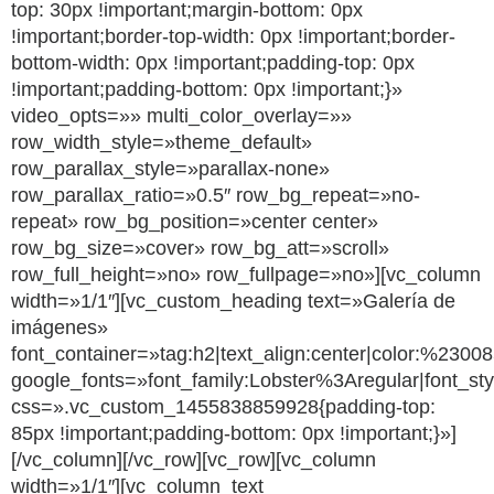
top: 30px !important;margin-bottom: 0px
!important;border-top-width: 0px !important;border-
bottom-width: 0px !important;padding-top: 0px
!important;padding-bottom: 0px !important;}»
video_opts=»» multi_color_overlay=»»
row_width_style=»theme_default»
row_parallax_style=»parallax-none»
row_parallax_ratio=»0.5″ row_bg_repeat=»no-
repeat» row_bg_position=»center center»
row_bg_size=»cover» row_bg_att=»scroll»
row_full_height=»no» row_fullpage=»no»][vc_column
width=»1/1″][vc_custom_heading text=»Galería de
imágenes»
font_container=»tag:h2|text_align:center|color:%2300
google_fonts=»font_family:Lobster%3Aregular|font_
css=».vc_custom_1455838859928{padding-top:
85px !important;padding-bottom: 0px !important;}»]
[/vc_column][/vc_row][vc_row][vc_column
width=»1/1″][vc_column_text