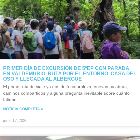
PRIMER DÍA DE EXCURSIÓN DE 5ºEP CON PARADA
EN VALDEMURIO, RUTA POR EL ENTORNO, CASA DEL
OSO Y LLEGADA AL ALBERGUE
El primer día de viaje ya nos dejó naturaleza, nuevas palabras,
caminos compartidos y alguna pregunta inevitable sobre cuánto
faltaba.
NOTICIA COMPLETA »
junio 17, 2026