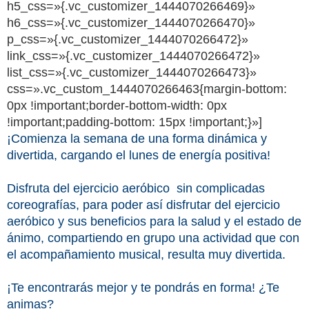
h5_css=»{.vc_customizer_1444070266469}»
h6_css=»{.vc_customizer_1444070266470}»
p_css=»{.vc_customizer_1444070266472}»
link_css=»{.vc_customizer_1444070266472}»
list_css=»{.vc_customizer_1444070266473}»
css=».vc_custom_1444070266463{margin-bottom:
0px !important;border-bottom-width: 0px
!important;padding-bottom: 15px !important;}»]
¡Comienza la semana de una forma dinámica y
divertida, cargando el lunes de energía positiva!
Disfruta del ejercicio aeróbico sin complicadas
coreografías, para poder así disfrutar del ejercicio
aeróbico y sus beneficios para la salud y el estado de
ánimo, compartiendo en grupo una actividad que con
el acompañamiento musical, resulta muy divertida.
¡Te encontrarás mejor y te pondrás en forma! ¿Te
animas?