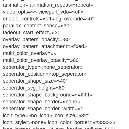
animation» animation_repeat=»repeat»
video_opts=»» viewport_vdo=»off»
enable_controls=»off» bg_override=»0″
parallax_content_sense=»30″
fadeout_start_effect=»30″
overlay_pattern_opacity=»80″
overlay_pattern_attachment=»fixed»
multi_color_overlay=»»
multi_color_overlay_opacity=»60″
seperator_type=»none_seperator»
seperator_position=»top_seperator»
seperator_shape_size=»40″
seperator_svg_height=»60″
seperator_shape_background=»#ffffff»
seperator_shape_border=»none»
seperator_shape_border_width=»1″
icon_type=»no_icon» icon_size=»32″
icon_style=»none» icon_color_border=»#333333″