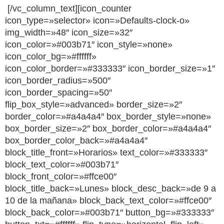
[/vc_column_text][icon_counter
icon_type=»selector» icon=»Defaults-clock-o»
img_width=»48″ icon_size=»32″
icon_color=»#003b71″ icon_style=»none»
icon_color_bg=»#ffffff»
icon_color_border=»#333333″ icon_border_size=»1″
icon_border_radius=»500″
icon_border_spacing=»50″
flip_box_style=»advanced» border_size=»2″
border_color=»#a4a4a4″ box_border_style=»none»
box_border_size=»2″ box_border_color=»#a4a4a4″
box_border_color_back=»#a4a4a4″
block_title_front=»Horarios» text_color=»#333333″
block_text_color=»#003b71″
block_front_color=»#ffce00″
block_title_back=»Lunes» block_desc_back=»de 9 a
10 de la mañana» block_back_text_color=»#ffce00″
block_back_color=»#003b71″ button_bg=»#333333″