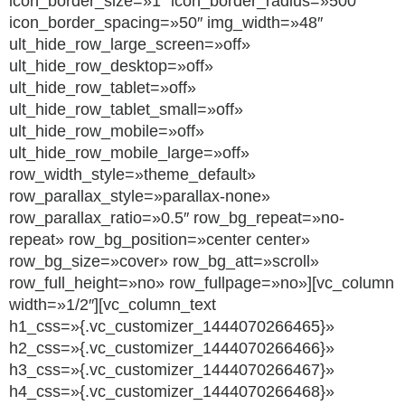
icon_border_size=»1″ icon_border_radius=»500″
icon_border_spacing=»50″ img_width=»48″
ult_hide_row_large_screen=»off»
ult_hide_row_desktop=»off»
ult_hide_row_tablet=»off»
ult_hide_row_tablet_small=»off»
ult_hide_row_mobile=»off»
ult_hide_row_mobile_large=»off»
row_width_style=»theme_default»
row_parallax_style=»parallax-none»
row_parallax_ratio=»0.5″ row_bg_repeat=»no-
repeat» row_bg_position=»center center»
row_bg_size=»cover» row_bg_att=»scroll»
row_full_height=»no» row_fullpage=»no»][vc_column
width=»1/2″][vc_column_text
h1_css=»{.vc_customizer_1444070266465}»
h2_css=»{.vc_customizer_1444070266466}»
h3_css=»{.vc_customizer_1444070266467}»
h4_css=»{.vc_customizer_1444070266468}»