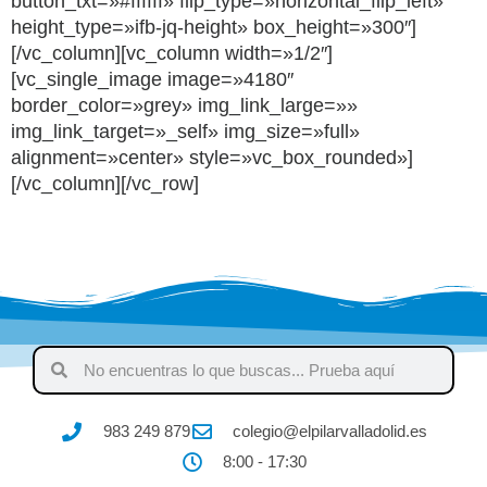
button_txt=»#ffffff» flip_type=»horizontal_flip_left»
height_type=»ifb-jq-height» box_height=»300″]
[/vc_column][vc_column width=»1/2″]
[vc_single_image image=»4180″
border_color=»grey» img_link_large=»»
img_link_target=»_self» img_size=»full»
alignment=»center» style=»vc_box_rounded»]
[/vc_column][/vc_row]
983 249 879
colegio@elpilarvalladolid.es
8:00 - 17:30