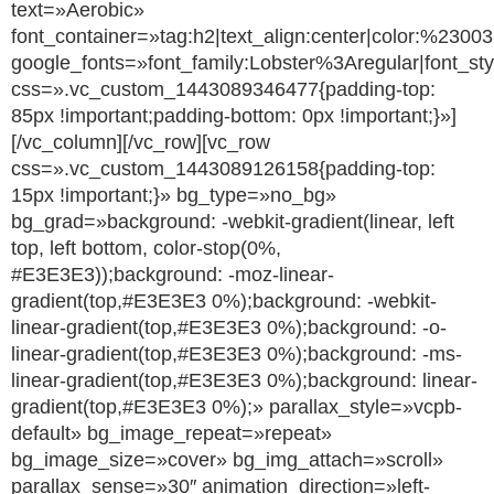
text=»Aerobic»
font_container=»tag:h2|text_align:center|color:%2300
google_fonts=»font_family:Lobster%3Aregular|font_
css=».vc_custom_1443089346477{padding-top:
85px !important;padding-bottom: 0px !important;}»]
[/vc_column][/vc_row][vc_row
css=».vc_custom_1443089126158{padding-top:
15px !important;}» bg_type=»no_bg»
bg_grad=»background: -webkit-gradient(linear, left
top, left bottom, color-stop(0%,
#E3E3E3));background: -moz-linear-
gradient(top,#E3E3E3 0%);background: -webkit-
linear-gradient(top,#E3E3E3 0%);background: -o-
linear-gradient(top,#E3E3E3 0%);background: -ms-
linear-gradient(top,#E3E3E3 0%);background: linear-
gradient(top,#E3E3E3 0%);» parallax_style=»vcpb-
default» bg_image_repeat=»repeat»
bg_image_size=»cover» bg_img_attach=»scroll»
parallax_sense=»30″ animation_direction=»left-