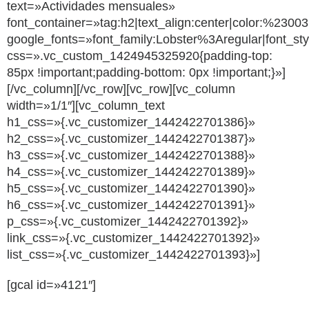
text=»Actividades mensuales»
font_container=»tag:h2|text_align:center|color:%2300
google_fonts=»font_family:Lobster%3Aregular|font_
css=».vc_custom_1424945325920{padding-top:
85px !important;padding-bottom: 0px !important;}»]
[/vc_column][/vc_row][vc_row][vc_column
width=»1/1″][vc_column_text
h1_css=»{.vc_customizer_1442422701386}»
h2_css=»{.vc_customizer_1442422701387}»
h3_css=»{.vc_customizer_1442422701388}»
h4_css=»{.vc_customizer_1442422701389}»
h5_css=»{.vc_customizer_1442422701390}»
h6_css=»{.vc_customizer_1442422701391}»
p_css=»{.vc_customizer_1442422701392}»
link_css=»{.vc_customizer_1442422701392}»
list_css=»{.vc_customizer_1442422701393}»]
[gcal id=»4121″]