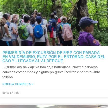
PRIMER DÍA DE EXCURSIÓN DE 5ºEP CON PARADA
EN VALDEMURIO, RUTA POR EL ENTORNO, CASA DEL
OSO Y LLEGADA AL ALBERGUE
El primer día de viaje ya nos dejó naturaleza, nuevas palabras,
caminos compartidos y alguna pregunta inevitable sobre cuánto
faltaba.
NOTICIA COMPLETA »
junio 17, 2026