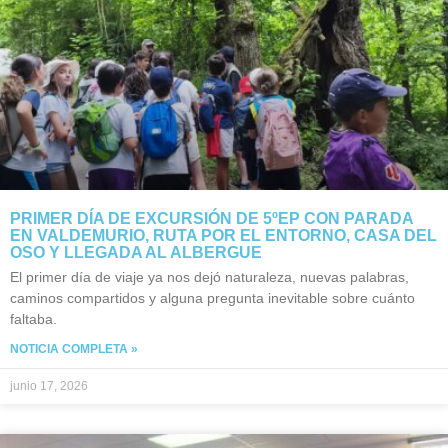
PRIMER DÍA DE EXCURSIÓN DE 5ºEP CON PARADA
EN VALDEMURIO, RUTA POR EL ENTORNO, CASA DEL
OSO Y LLEGADA AL ALBERGUE
El primer día de viaje ya nos dejó naturaleza, nuevas palabras,
caminos compartidos y alguna pregunta inevitable sobre cuánto
faltaba.
NOTICIA COMPLETA »
junio 17, 2026