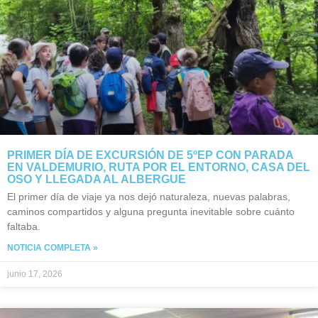
PRIMER DÍA DE EXCURSIÓN DE 5ºEP CON PARADA
EN VALDEMURIO, RUTA POR EL ENTORNO, CASA DEL
OSO Y LLEGADA AL ALBERGUE
El primer día de viaje ya nos dejó naturaleza, nuevas palabras,
caminos compartidos y alguna pregunta inevitable sobre cuánto
faltaba.
NOTICIA COMPLETA »
junio 17, 2026