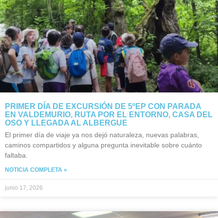
PRIMER DÍA DE EXCURSIÓN DE 5ºEP CON PARADA
EN VALDEMURIO, RUTA POR EL ENTORNO, CASA DEL
OSO Y LLEGADA AL ALBERGUE
El primer día de viaje ya nos dejó naturaleza, nuevas palabras,
caminos compartidos y alguna pregunta inevitable sobre cuánto
faltaba.
NOTICIA COMPLETA »
junio 17, 2026