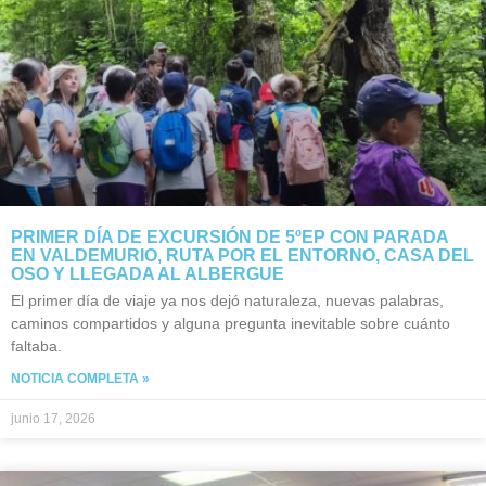
PRIMER DÍA DE EXCURSIÓN DE 5ºEP CON PARADA
EN VALDEMURIO, RUTA POR EL ENTORNO, CASA DEL
OSO Y LLEGADA AL ALBERGUE
El primer día de viaje ya nos dejó naturaleza, nuevas palabras,
caminos compartidos y alguna pregunta inevitable sobre cuánto
faltaba.
NOTICIA COMPLETA »
junio 17, 2026