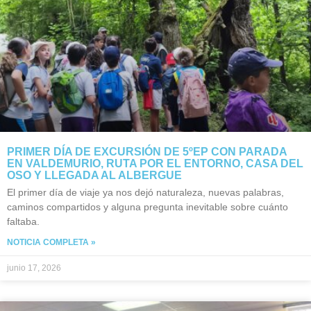
PRIMER DÍA DE EXCURSIÓN DE 5ºEP CON PARADA
EN VALDEMURIO, RUTA POR EL ENTORNO, CASA DEL
OSO Y LLEGADA AL ALBERGUE
El primer día de viaje ya nos dejó naturaleza, nuevas palabras,
caminos compartidos y alguna pregunta inevitable sobre cuánto
faltaba.
NOTICIA COMPLETA »
junio 17, 2026