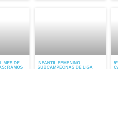
L MES DE
INFANTIL FEMENINO
5
AS: RAMOS
SUBCAMPEONAS DE LIGA
C
NTO
ESCOLAR
E
os junto a
Nuestro infantil femenino firma una
Lo
 flor en el ramo
temporada histórica: pese a perder en
de
 gratitud hacia
la final, cierra como subcampeonas de
mu
uieren y nos
la Liga Escolar tras una Final Four que
co
las llevó hasta el último minuto.
di
pr
NOTICIA COMPLETA »
NO