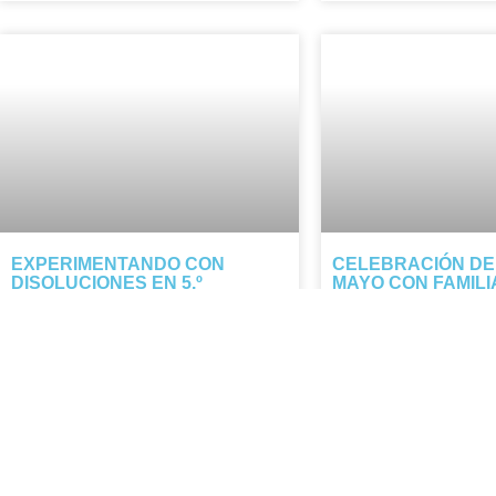
EXPERIMENTANDO CON
CELEBRACIÓN DE
DISOLUCIONES EN 5.º
MAYO CON FAMILI
DE AGRADECIMIE
El alumnado de 5.º descubre cómo el
Durante mayo celebram
calor y la evaporación separan la sal
nuestras familias: cada
del agua. Tarde manipulativa y segura.
representa el amor y la
NOTICIA COMPLETA »
las personas que nos q
cuidan.
NOTICIA COMPLETA »