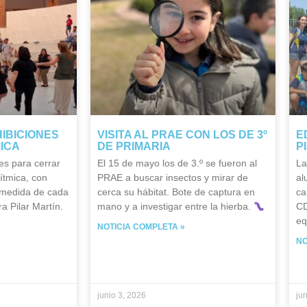
HIBICIONES
VISITA AL PRAE CON LOS DE 3º
E
MICA
DE PRIMARIA
P
es para cerrar
El 15 de mayo los de 3.º se fueron al
La
ítmica, con
PRAE a buscar insectos y mirar de
al
 medida de cada
cerca su hábitat. Bote de captura en
ca
a Pilar Martín.
mano y a investigar entre la hierba.
CD
eq
NOTICIA COMPLETA »
NO
junio 3, 2026
ju