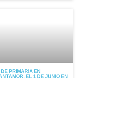
º DE PRIMARIA EN
ANTAMOR, EL 1 DE JUNIO EN
L DELIBES
s de 5º de Primaria participarán el 1
 junio en Cantamor, un concierto
sical que reúne a 400 alumnos de
legios vallisoletanos. Goyo Casado
rigirá a nuestros alumnos en un
oyecto que mezcla música y fe.
TICIA COMPLETA »