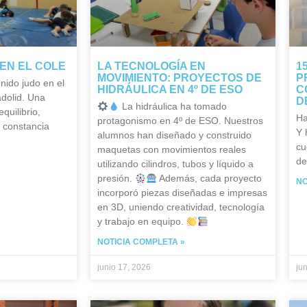
EN EL COLE
LA TECNOLOGÍA EN
1
MOVIMIENTO: PROYECTOS DE
P
nido judo en el
HIDRÁULICA EN 4º DE ESO
C
adolid. Una
D
La hidráulica ha tomado
quilibrio,
Ha
protagonismo en 4º de ESO. Nuestros
y constancia
Y 
alumnos han diseñado y construido
cu
maquetas con movimientos reales
de
utilizando cilindros, tubos y líquido a
presión.
Además, cada proyecto
NO
incorporó piezas diseñadas e impresas
en 3D, uniendo creatividad, tecnología
y trabajo en equipo.
NOTICIA COMPLETA »
junio 17, 2026
ju