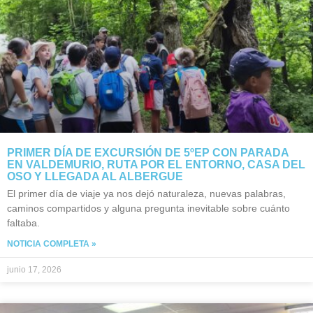
PRIMER DÍA DE EXCURSIÓN DE 5ºEP CON PARADA
EN VALDEMURIO, RUTA POR EL ENTORNO, CASA DEL
OSO Y LLEGADA AL ALBERGUE
El primer día de viaje ya nos dejó naturaleza, nuevas palabras,
caminos compartidos y alguna pregunta inevitable sobre cuánto
faltaba.
NOTICIA COMPLETA »
junio 17, 2026