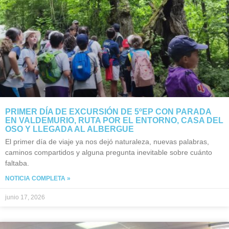
PRIMER DÍA DE EXCURSIÓN DE 5ºEP CON PARADA
EN VALDEMURIO, RUTA POR EL ENTORNO, CASA DEL
OSO Y LLEGADA AL ALBERGUE
El primer día de viaje ya nos dejó naturaleza, nuevas palabras,
caminos compartidos y alguna pregunta inevitable sobre cuánto
faltaba.
NOTICIA COMPLETA »
junio 17, 2026