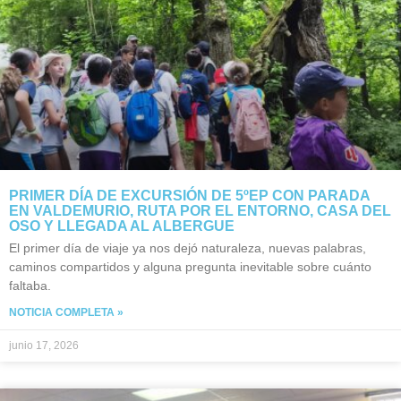
PRIMER DÍA DE EXCURSIÓN DE 5ºEP CON PARADA
EN VALDEMURIO, RUTA POR EL ENTORNO, CASA DEL
OSO Y LLEGADA AL ALBERGUE
El primer día de viaje ya nos dejó naturaleza, nuevas palabras,
caminos compartidos y alguna pregunta inevitable sobre cuánto
faltaba.
NOTICIA COMPLETA »
junio 17, 2026