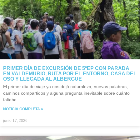
PRIMER DÍA DE EXCURSIÓN DE 5ºEP CON PARADA
EN VALDEMURIO, RUTA POR EL ENTORNO, CASA DEL
OSO Y LLEGADA AL ALBERGUE
El primer día de viaje ya nos dejó naturaleza, nuevas palabras,
caminos compartidos y alguna pregunta inevitable sobre cuánto
faltaba.
NOTICIA COMPLETA »
junio 17, 2026