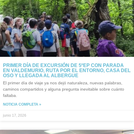
PRIMER DÍA DE EXCURSIÓN DE 5ºEP CON PARADA
EN VALDEMURIO, RUTA POR EL ENTORNO, CASA DEL
OSO Y LLEGADA AL ALBERGUE
El primer día de viaje ya nos dejó naturaleza, nuevas palabras,
caminos compartidos y alguna pregunta inevitable sobre cuánto
faltaba.
NOTICIA COMPLETA »
junio 17, 2026