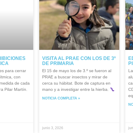
HIBICIONES
VISITA AL PRAE CON LOS DE 3º
E
MICA
DE PRIMARIA
P
es para cerrar
El 15 de mayo los de 3.º se fueron al
La
ítmica, con
PRAE a buscar insectos y mirar de
al
 medida de cada
cerca su hábitat. Bote de captura en
ca
a Pilar Martín.
mano y a investigar entre la hierba.
CD
eq
NOTICIA COMPLETA »
NO
junio 3, 2026
ju