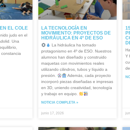
EN EL COLE
LA TECNOLOGÍA EN
1
MOVIMIENTO: PROYECTOS DE
P
nido judo en el
HIDRÁULICA EN 4º DE ESO
C
adolid. Una
D
La hidráulica ha tomado
quilibrio,
Ha
protagonismo en 4º de ESO. Nuestros
y constancia
Y 
alumnos han diseñado y construido
cu
maquetas con movimientos reales
de
utilizando cilindros, tubos y líquido a
presión.
Además, cada proyecto
NO
incorporó piezas diseñadas e impresas
en 3D, uniendo creatividad, tecnología
y trabajo en equipo.
NOTICIA COMPLETA »
junio 17, 2026
ju