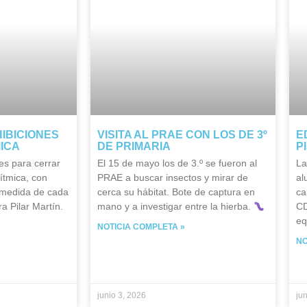
HIBICIONES
VISITA AL PRAE CON LOS DE 3º
E
MICA
DE PRIMARIA
P
es para cerrar
El 15 de mayo los de 3.º se fueron al
La
ítmica, con
PRAE a buscar insectos y mirar de
al
 medida de cada
cerca su hábitat. Bote de captura en
ca
a Pilar Martín.
mano y a investigar entre la hierba.
CD
eq
NOTICIA COMPLETA »
NO
junio 3, 2026
ju