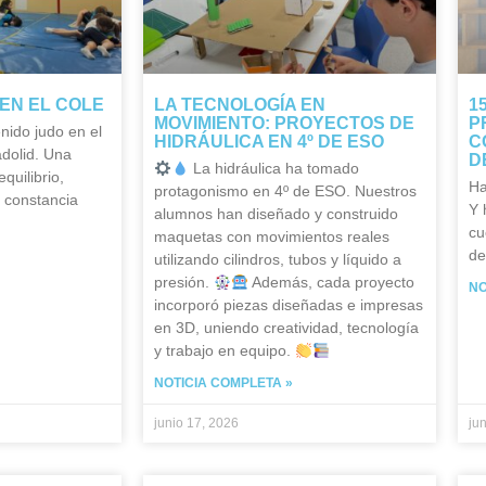
EN EL COLE
LA TECNOLOGÍA EN
1
MOVIMIENTO: PROYECTOS DE
P
nido judo en el
HIDRÁULICA EN 4º DE ESO
C
adolid. Una
D
La hidráulica ha tomado
quilibrio,
Ha
protagonismo en 4º de ESO. Nuestros
y constancia
Y 
alumnos han diseñado y construido
cu
maquetas con movimientos reales
de
utilizando cilindros, tubos y líquido a
presión.
Además, cada proyecto
NO
incorporó piezas diseñadas e impresas
en 3D, uniendo creatividad, tecnología
y trabajo en equipo.
NOTICIA COMPLETA »
junio 17, 2026
ju