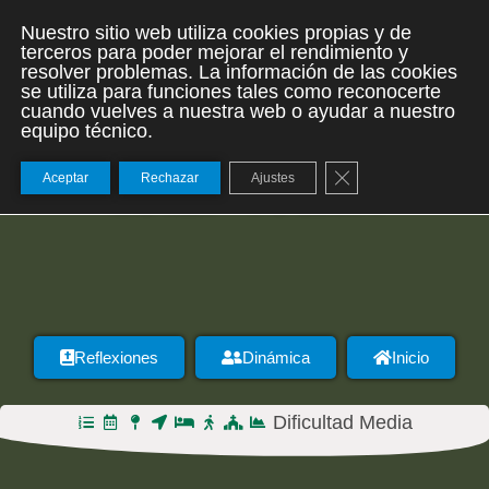
Nuestro sitio web utiliza cookies propias y de
terceros para poder mejorar el rendimiento y
resolver problemas. La información de las cookies
se utiliza para funciones tales como reconocerte
cuando vuelves a nuestra web o ayudar a nuestro
equipo técnico.
Cerrar el banner de
Aceptar
Rechazar
Ajustes
DÍA 29 – ARZÚA
Reflexiones
Dinámica
Inicio
Dificultad Media