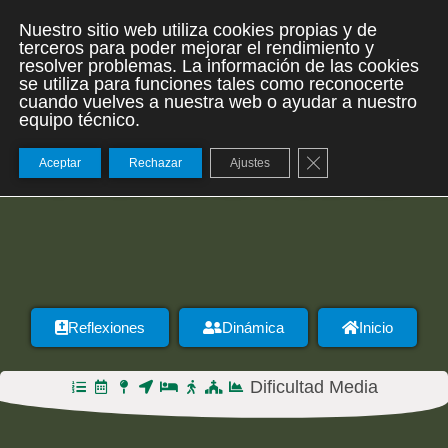
Nuestro sitio web utiliza cookies propias y de
terceros para poder mejorar el rendimiento y
resolver problemas. La información de las cookies
se utiliza para funciones tales como reconocerte
cuando vuelves a nuestra web o ayudar a nuestro
equipo técnico.
Cerrar el banner de
Aceptar
Rechazar
Ajustes
DÍA 28 – PALAS DE REI
Reflexiones
Dinámica
Inicio
Dificultad Media