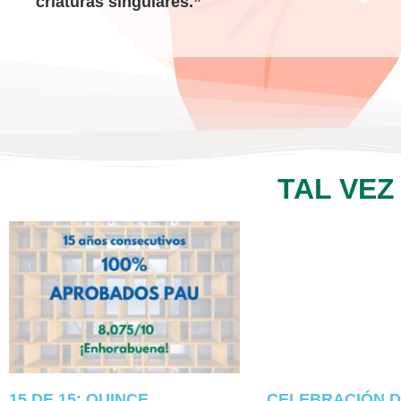
criaturas singulares.”
TAL VEZ
15 DE 15: QUINCE
CELEBRACIÓN D