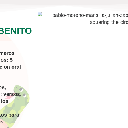
BENITO
imeros
os: 5
ción oral
os,
: versos,
tos.
tos para
os