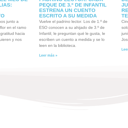
IAS:
PEQUE DE 3.º DE INFANTIL
JU
ESTRENA UN CUENTO
RE
TO
ESCRITO A SU MEDIDA
TE
os junto a
Vuelve el padrino lector. Los de 1.º de
Cin
flor en el ramo
ESO conocen a su ahijado de 3.º de
sol
gratitud hacia
Infantil, le preguntan qué le gusta, le
jun
uieren y nos
escriben un cuento a medida y se lo
Jos
leen en la biblioteca.
Lee
Leer más »