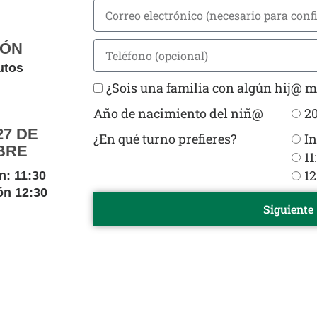
IÓN
utos
¿Sois una familia con algún hij@ ma
Año de nacimiento del niñ@
2
7 DE
¿En qué turno prefieres?
In
BRE
11
12
n: 11:30
ón 12:30
Siguiente