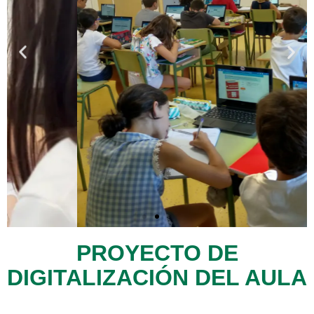
PROYECTO DE
Guiar y orientar en el
DIGITALIZACIÓN DEL AULA
proceso